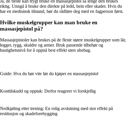
Ja, de fleste kan trygt bruke en massasjepistol så lenge den brukes
riktig. Unngå å bruke den direkte på ledd, bein eller skader. Hvis du
har en medisinsk tilstand, bør du rådføre deg med en fagperson først.
Hvilke muskelgrupper kan man bruke en
massasjepistol på?
Massasjepistoler kan brukes på de fleste større muskelgrupper som lår,
legger, rygg, skuldre og armer. Bruk passende tilbehør og
hastighetsnivå for å oppnå best effekt uten ubehag.
Guide: Hva du bør vite før du kjøper en massasjepistol
Kosttilskudd og opptak: Derfor reagerer vi forskjellig
Nedkjøling etter trening: En rolig avslutning med stor effekt på
restitusjon og skadeforebygging