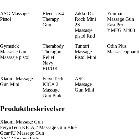
ASG Massage
Eleeels X4
Zikko Dr.
Yunmai
Pistol
Therapy
Rock Mini
Massage Gun
Gun
2S
EasePro
Massasje
YMFG-M403
pistol Rød
Gymstick
Therabody
Tunturi
Odin Plus
Massasje Gun
Theragun
Massage
Massasjeapparat
Massasje pistol
Relief
Pistol Mini
Navy
EU/UK
Xiaomi Massage
FeiyuTech
ASG
Gun Mini
KICA 2
Massage
Massage
Gun Mini
Gun Pink
Produktbeskrivelser
Xiaomi Massage Gun
FeiyuTech KICA 2 Massage Gun Blue
Gear4U Massage Gun
ASG Massage Pistol