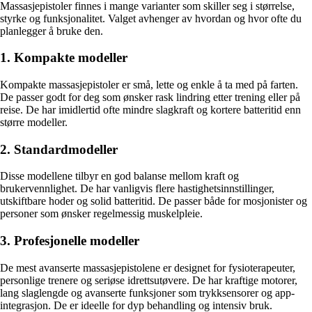
Massasjepistoler finnes i mange varianter som skiller seg i størrelse,
styrke og funksjonalitet. Valget avhenger av hvordan og hvor ofte du
planlegger å bruke den.
1. Kompakte modeller
Kompakte massasjepistoler er små, lette og enkle å ta med på farten.
De passer godt for deg som ønsker rask lindring etter trening eller på
reise. De har imidlertid ofte mindre slagkraft og kortere batteritid enn
større modeller.
2. Standardmodeller
Disse modellene tilbyr en god balanse mellom kraft og
brukervennlighet. De har vanligvis flere hastighetsinnstillinger,
utskiftbare hoder og solid batteritid. De passer både for mosjonister og
personer som ønsker regelmessig muskelpleie.
3. Profesjonelle modeller
De mest avanserte massasjepistolene er designet for fysioterapeuter,
personlige trenere og seriøse idrettsutøvere. De har kraftige motorer,
lang slaglengde og avanserte funksjoner som trykksensorer og app-
integrasjon. De er ideelle for dyp behandling og intensiv bruk.