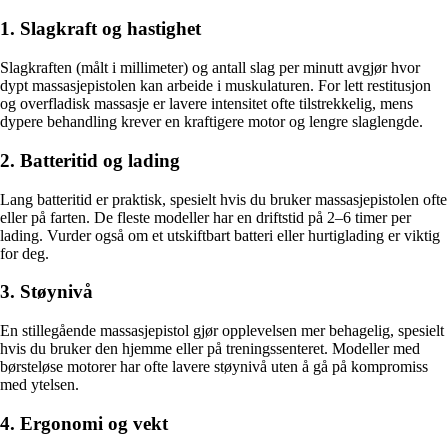
1. Slagkraft og hastighet
Slagkraften (målt i millimeter) og antall slag per minutt avgjør hvor
dypt massasjepistolen kan arbeide i muskulaturen. For lett restitusjon
og overfladisk massasje er lavere intensitet ofte tilstrekkelig, mens
dypere behandling krever en kraftigere motor og lengre slaglengde.
2. Batteritid og lading
Lang batteritid er praktisk, spesielt hvis du bruker massasjepistolen ofte
eller på farten. De fleste modeller har en driftstid på 2–6 timer per
lading. Vurder også om et utskiftbart batteri eller hurtiglading er viktig
for deg.
3. Støynivå
En stillegående massasjepistol gjør opplevelsen mer behagelig, spesielt
hvis du bruker den hjemme eller på treningssenteret. Modeller med
børsteløse motorer har ofte lavere støynivå uten å gå på kompromiss
med ytelsen.
4. Ergonomi og vekt