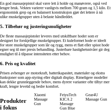
En god massasjepistol skal være lett å holde og manøvrere, også ved
lengre bruk. Vekten varierer vanligvis mellom 700 gram og 1,5 kilo. Et
ergonomisk grep og en balansert konstruksjon gjør det lettere å nå
ulike muskelgrupper uten å belaste håndleddet.
5. Tilbehør og justeringsmuligheter
De fleste massasjepistoler leveres med utskiftbare hoder som er
designet for forskjellige muskelgrupper. Et kuleformet hode er ideelt
for store muskelgrupper som lår og rygg, mens et flatt eller spisst hode
egner seg til mer presis behandling. Justerbare hastighetsnivåer gir deg
mulighet til å tilpasse intensiteten etter behov.
6. Pris og kvalitet
Prisen avhenger av motorkraft, batterikapasitet, materialer og ekstra
funksjoner som app-styring eller digitalt display. Rimeligere modeller
kan dekke grunnleggende behov, mens dyrere varianter ofte tilbyr mer
kraft, lengre levetid og bedre komfort.
Xiaomi
FeiyuTech
Gear4U
Massage
KICA 2
Massage Gun
Produkter
Gun
Massage
i fokus
Gun Blue