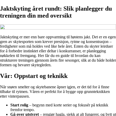
Jaktskyting året rundt: Slik planlegger du
treningen din med oversikt
Jaktskyting er mer enn bare oppvarming til høstens jakt. Det er en egen
gren av skytesporten som krever presisjon, rytme og konsentrasjon –
ferdigheter som må holdes ved like hele året. Enten du skyter leirduer
for å forbedre instinktet eller deltar i konkurranser, er planlegging
nøkkelen til fremgang. Her får du en guide til hvordan du kan
strukturere treningen gjennom årets fire sesonger, slik at du både holder
formen og bevarer skytegleden.
Vår: Oppstart og teknikk
Når snøen smelter og skytebanene åpner igjen, er det tid for å finne
tilbake til rytmen. Våren er perfekt for å bygge opp grunnteknikken
etter vinterpausen.
Start rolig
– begynn med korte serier og fokusér på teknikk
fremfor tempo.
Gå over utstyret
– rengjør hagla, sjekk at alt fungerer, og bytt ut