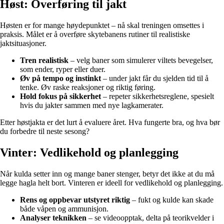
Høst: Overføring til jakt
Høsten er for mange høydepunktet – nå skal treningen omsettes i
praksis. Målet er å overføre skytebanens rutiner til realistiske
jaktsituasjoner.
Tren realistisk
– velg baner som simulerer viltets bevegelser,
som ender, ryper eller duer.
Øv på tempo og instinkt
– under jakt får du sjelden tid til å
tenke. Øv raske reaksjoner og riktig føring.
Hold fokus på sikkerhet
– repeter sikkerhetsreglene, spesielt
hvis du jakter sammen med nye lagkamerater.
Etter høstjakta er det lurt å evaluere året. Hva fungerte bra, og hva bør
du forbedre til neste sesong?
Vinter: Vedlikehold og planlegging
Når kulda setter inn og mange baner stenger, betyr det ikke at du må
legge hagla helt bort. Vinteren er ideell for vedlikehold og planlegging.
Rens og oppbevar utstyret riktig
– fukt og kulde kan skade
både våpen og ammunisjon.
Analyser teknikken
– se videoopptak, delta på teorikvelder i