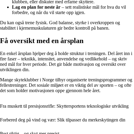
klubben, eller diskuter med erfarne skyttere.
Lag en plan for neste år
– sett realistiske mål for hva du vil
forbedre, og når du vil starte opp igjen.
Du kan også trene fysisk. God balanse, styrke i overkroppen og
stabilitet i kjernemuskulaturen gir bedre kontroll på banen.
Få oversikt med en årsplan
En enkel årsplan hjelper deg å holde struktur i treningen. Del året inn i
fire faser – teknikk, intensitet, anvendelse og vedlikehold – og skriv
ned mål for hver periode. Det gir både motivasjon og oversikt over
utviklingen din.
Mange skyteklubber i Norge tilbyr organiserte treningsprogrammer og
fellestreninger. Det sosiale miljøet er en viktig del av sporten – og ofte
det som holder motivasjonen oppe gjennom hele året.
Fra muskett til presisjonsrifle: Skyttersportens teknologiske utvikling
Forbered deg på vind og vær: Slik tilpasser du merkeskytingen din
Pust riktig – og skyt mer presist