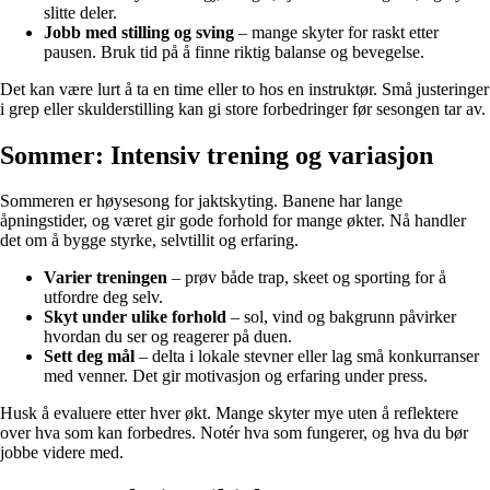
slitte deler.
Jobb med stilling og sving
– mange skyter for raskt etter
pausen. Bruk tid på å finne riktig balanse og bevegelse.
Det kan være lurt å ta en time eller to hos en instruktør. Små justeringer
i grep eller skulderstilling kan gi store forbedringer før sesongen tar av.
Sommer: Intensiv trening og variasjon
Sommeren er høysesong for jaktskyting. Banene har lange
åpningstider, og været gir gode forhold for mange økter. Nå handler
det om å bygge styrke, selvtillit og erfaring.
Varier treningen
– prøv både trap, skeet og sporting for å
utfordre deg selv.
Skyt under ulike forhold
– sol, vind og bakgrunn påvirker
hvordan du ser og reagerer på duen.
Sett deg mål
– delta i lokale stevner eller lag små konkurranser
med venner. Det gir motivasjon og erfaring under press.
Husk å evaluere etter hver økt. Mange skyter mye uten å reflektere
over hva som kan forbedres. Notér hva som fungerer, og hva du bør
jobbe videre med.