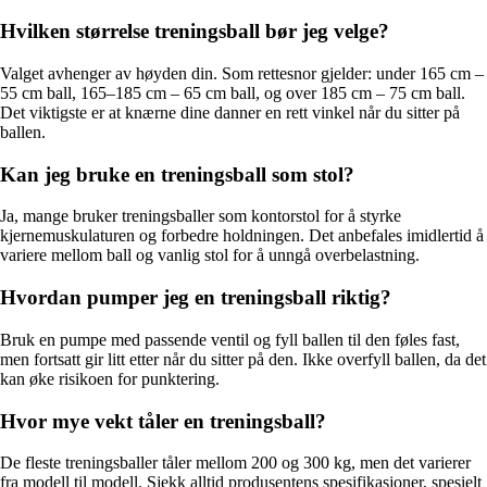
Hvilken størrelse treningsball bør jeg velge?
Valget avhenger av høyden din. Som rettesnor gjelder: under 165 cm –
55 cm ball, 165–185 cm – 65 cm ball, og over 185 cm – 75 cm ball.
Det viktigste er at knærne dine danner en rett vinkel når du sitter på
ballen.
Kan jeg bruke en treningsball som stol?
Ja, mange bruker treningsballer som kontorstol for å styrke
kjernemuskulaturen og forbedre holdningen. Det anbefales imidlertid å
variere mellom ball og vanlig stol for å unngå overbelastning.
Hvordan pumper jeg en treningsball riktig?
Bruk en pumpe med passende ventil og fyll ballen til den føles fast,
men fortsatt gir litt etter når du sitter på den. Ikke overfyll ballen, da det
kan øke risikoen for punktering.
Hvor mye vekt tåler en treningsball?
De fleste treningsballer tåler mellom 200 og 300 kg, men det varierer
fra modell til modell. Sjekk alltid produsentens spesifikasjoner, spesielt