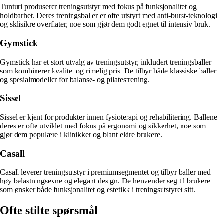
Tunturi produserer treningsutstyr med fokus på funksjonalitet og
holdbarhet. Deres treningsballer er ofte utstyrt med anti-burst-teknologi
og sklisikre overflater, noe som gjør dem godt egnet til intensiv bruk.
Gymstick
Gymstick har et stort utvalg av treningsutstyr, inkludert treningsballer
som kombinerer kvalitet og rimelig pris. De tilbyr både klassiske baller
og spesialmodeller for balanse- og pilatestrening.
Sissel
Sissel er kjent for produkter innen fysioterapi og rehabilitering. Ballene
deres er ofte utviklet med fokus på ergonomi og sikkerhet, noe som
gjør dem populære i klinikker og blant eldre brukere.
Casall
Casall leverer treningsutstyr i premiumsegmentet og tilbyr baller med
høy belastningsevne og elegant design. De henvender seg til brukere
som ønsker både funksjonalitet og estetikk i treningsutstyret sitt.
Ofte stilte spørsmål