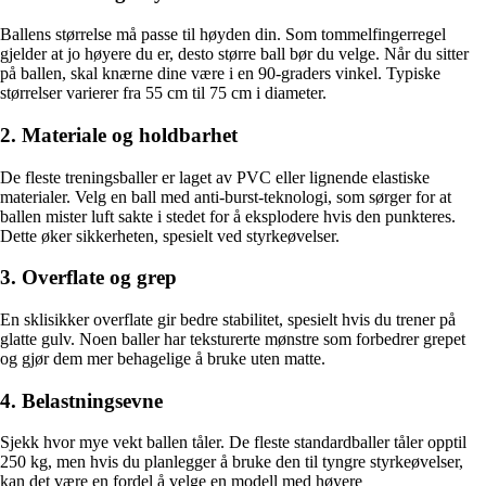
Ballens størrelse må passe til høyden din. Som tommelfingerregel
gjelder at jo høyere du er, desto større ball bør du velge. Når du sitter
på ballen, skal knærne dine være i en 90-graders vinkel. Typiske
størrelser varierer fra 55 cm til 75 cm i diameter.
2. Materiale og holdbarhet
De fleste treningsballer er laget av PVC eller lignende elastiske
materialer. Velg en ball med anti-burst-teknologi, som sørger for at
ballen mister luft sakte i stedet for å eksplodere hvis den punkteres.
Dette øker sikkerheten, spesielt ved styrkeøvelser.
3. Overflate og grep
En sklisikker overflate gir bedre stabilitet, spesielt hvis du trener på
glatte gulv. Noen baller har teksturerte mønstre som forbedrer grepet
og gjør dem mer behagelige å bruke uten matte.
4. Belastningsevne
Sjekk hvor mye vekt ballen tåler. De fleste standardballer tåler opptil
250 kg, men hvis du planlegger å bruke den til tyngre styrkeøvelser,
kan det være en fordel å velge en modell med høyere